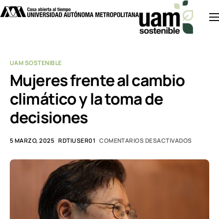
Inicio
Acciones UAM
UAM SOSTENIBLE
Divulgación
Mujeres frente al cambio
climático y la toma de
Investigación
decisiones
Noticias
5 MARZO, 2025
RDTIUSER01
COMENTARIOS DESACTIVADOS