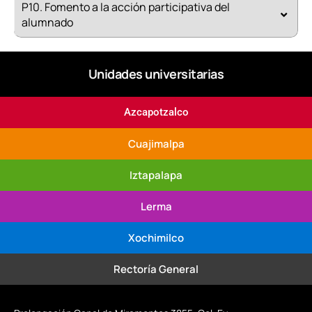
P10. Fomento a la acción participativa del
alumnado
Unidades universitarias
Azcapotzalco
Cuajimalpa
Iztapalapa
Lerma
Xochimilco
Rectoría General