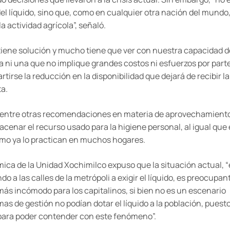
el líquido, sino que, como en cualquier otra nación del mundo
a actividad agrícola”, señaló.
s tiene solución y mucho tiene que ver con nuestra capacidad d
 ni una que no implique grandes costos ni esfuerzos por part
tirse la reducción en la disponibilidad que dejará de recibir la
ta.
 entre otras recomendaciones en materia de aprovechamient
acenar el recurso usado para la higiene personal, al igual que 
 como ya lo practican en muchos hogares.
ca de la Unidad Xochimilco expuso que la situación actual, 
 a las calles de la metrópoli a exigir el líquido, es preocupan
 incómodo para los capitalinos, si bien no es un escenario
mas de gestión no podían dotar el líquido a la población, puest
 para poder contender con este fenómeno”.