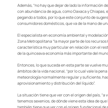
Además, “no hay que dejar de lado la información de
con abundancia de agua, como Oaxaca y Chiapas, est
pegando a todos, por lo que este conjunto de sugeren
consumidores domésticos, que va de la mano de una
El especialista en economía ambiental y modelación 
Zona Metropolitana “la mayor parte de los recursos 
característica muy particular en relación con el resto
de la quinceava economía más importante del mund
Entonces, lo que suceda en esta parte se vuelve mu
ámbitos de la vida nacional, “por lo cual vale la p
meteorología normalmente regular y suficiente, hac
aprovisionamiento y distribución del líquido”.
La situación tiene que ver con el origen del país, “a
tenemos sexenios, de dónde viene esta idea de que l
también tiene que ver con el origen fundacional de 