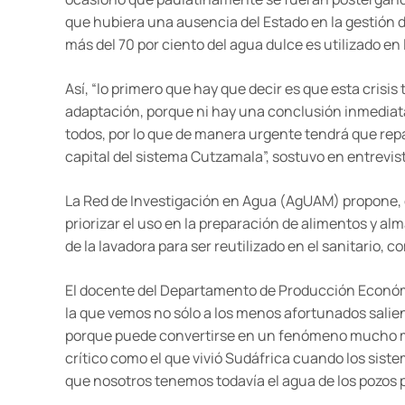
que hubiera una ausencia del Estado en la gestión d
más del 70 por ciento del agua dulce es utilizado en l
Así, “lo primero que hay que decir es que esta crisi
adaptación, porque ni hay una conclusión inmediata
todos, por lo que de manera urgente tendrá que repar
capital del sistema Cutzamala”, sostuvo en entrevis
La Red de Investigación en Agua (AgUAM) propone,
priorizar el uso en la preparación de alimentos y alm
de la lavadora para ser reutilizado en el sanitario,
El docente del Departamento de Producción Económi
la que vemos no sólo a los menos afortunados saliendo
porque puede convertirse en un fenómeno mucho más
crítico como el que vivió Sudáfrica cuando los siste
que nosotros tenemos todavía el agua de los pozos