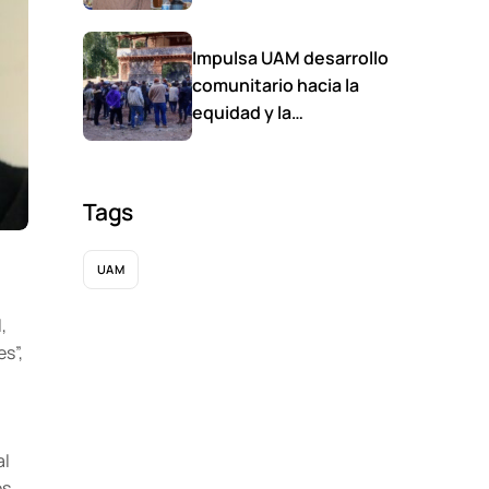
planeta
Impulsa UAM desarrollo
comunitario hacia la
equidad y la
sostenibilidad
Tags
UAM
,
s”,
al
es