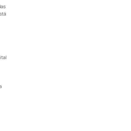
das
stá
ital
a