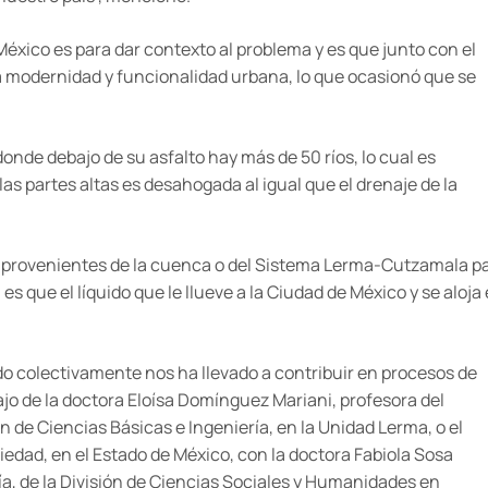
 México es para dar contexto al problema y es que junto con el
la modernidad y funcionalidad urbana, lo que ocasionó que se
 donde debajo de su asfalto hay más de 50 ríos, lo cual es
las partes altas es desahogada al igual que el drenaje de la
 provenientes de la cuenca o del Sistema Lerma-Cutzamala p
es que el líquido que le llueve a la Ciudad de México y se aloja
do colectivamente nos ha llevado a contribuir en procesos de
jo de la doctora Eloísa Domínguez Mariani, profesora del
n de Ciencias Básicas e Ingeniería, en la Unidad Lerma, o el
edad, en el Estado de México, con la doctora Fabiola Sosa
, de la División de Ciencias Sociales y Humanidades en